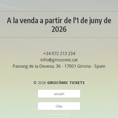
A la venda a partir de l'1 de juny de
2026
+34 972 213 234
info@girocomic.cat
Passeig de la Devesa, 36
-
17001
Girona
-
Spain
© 2026
GIROCÒMIC TICKETS